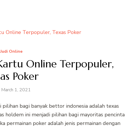
Judi Online
Kartu Online Terpopuler,
as Poker
March 1, 2021
i pilihan bagi banyak bettor indonesia adalah texas
as holdem ini menjadi pilihan bagi mayoritas pencinta
n jika permainan poker adalah jenis permainan dengan