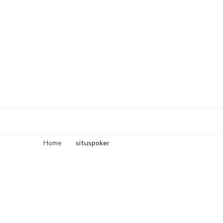
Home
situspoker