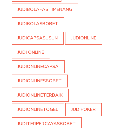
JUDIBOLAPASTIMENANG
JUDIBOLASBOBET
JUDICAPSASUSUN
JUDIONLINE
JUDI ONLINE
JUDIONLINECAPSA
JUDIONLINESBOBET
JUDIONLINETERBAIK
JUDIONLINETOGEL
JUDIPOKER
JUDITERPERCAYASBOBET