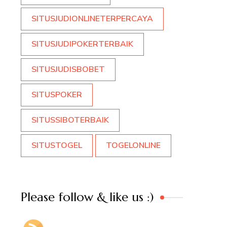
SITUSJUDIONLINETERPERCAYA
SITUSJUDIPOKERTERBAIK
SITUSJUDISBOBET
SITUSPOKER
SITUSSIBOTERBAIK
SITUSTOGEL
TOGELONLINE
Please follow & like us :)