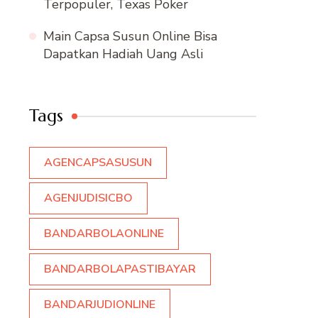
Terpopuler, Texas Poker
Main Capsa Susun Online Bisa
Dapatkan Hadiah Uang Asli
Tags
AGENCAPSASUSUN
AGENJUDISICBO
BANDARBOLAONLINE
BANDARBOLAPASTIBAYAR
BANDARJUDIONLINE