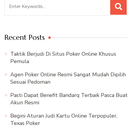
Search
for:
Recent Posts
Taktik Berjudi Di Situs Poker Online Khusus
Pemula
Agen Poker Online Resmi Sangat Mudah Dipilih
Sesuai Pedoman
Pasti Dapat Benefit Bandarq Terbaik Pasca Buat
Akun Resmi
Begini Aturan Judi Kartu Online Terpopuler,
Texas Poker