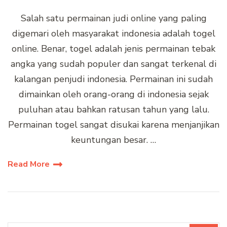
Salah satu permainan judi online yang paling
digemari oleh masyarakat indonesia adalah togel
online. Benar, togel adalah jenis permainan tebak
angka yang sudah populer dan sangat terkenal di
kalangan penjudi indonesia. Permainan ini sudah
dimainkan oleh orang-orang di indonesia sejak
puluhan atau bahkan ratusan tahun yang lalu.
Permainan togel sangat disukai karena menjanjikan
keuntungan besar. …
Read More