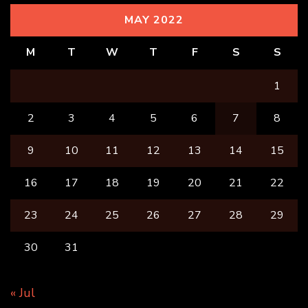
MAY 2022
M
T
W
T
F
S
S
1
2
3
4
5
6
7
8
9
10
11
12
13
14
15
16
17
18
19
20
21
22
23
24
25
26
27
28
29
30
31
« Jul