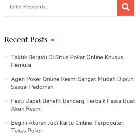
Search
for:
Recent Posts
Taktik Berjudi Di Situs Poker Online Khusus
Pemula
Agen Poker Online Resmi Sangat Mudah Dipilih
Sesuai Pedoman
Pasti Dapat Benefit Bandarq Terbaik Pasca Buat
Akun Resmi
Begini Aturan Judi Kartu Online Terpopuler,
Texas Poker