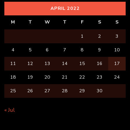
APRIL 2022
M
T
W
T
F
S
S
1
2
3
4
5
6
7
8
9
10
11
12
13
14
15
16
17
18
19
20
21
22
23
24
25
26
27
28
29
30
« Jul