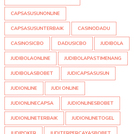
CAPSASUSUNONLINE
CAPSASUSUNTERBAIK
CASINODADU
CASINOSICBO
DADUSICBO
JUDIBOLA
JUDIBOLAONLINE
JUDIBOLAPASTIMENANG
JUDIBOLASBOBET
JUDICAPSASUSUN
JUDIONLINE
JUDI ONLINE
JUDIONLINECAPSA
JUDIONLINESBOBET
JUDIONLINETERBAIK
JUDIONLINETOGEL
JUDIPOKER
JUDITERPERCAYASBOBET