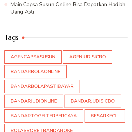
Main Capsa Susun Online Bisa Dapatkan Hadiah
Uang Asli
Tags
AGENCAPSASUSUN
AGENJUDISICBO
BANDARBOLAONLINE
BANDARBOLAPASTIBAYAR
BANDARJUDIONLINE
BANDARJUDISICBO
BANDARTOGELTERPERCAYA
BESARKECIL
BOLASBOBETBANDAROKE