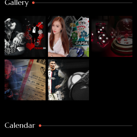
Gallery
Calendar