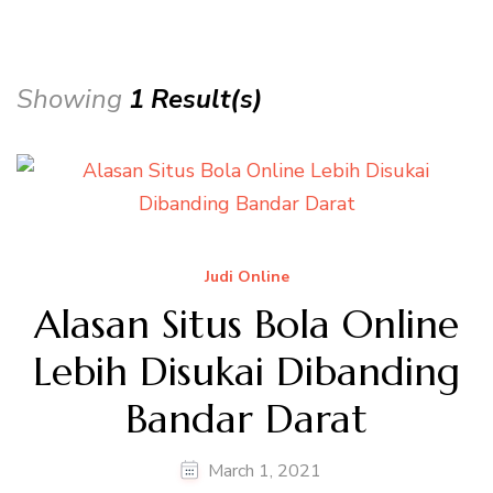
Showing
1 Result(s)
Judi Online
Alasan Situs Bola Online
Lebih Disukai Dibanding
Bandar Darat
March 1, 2021