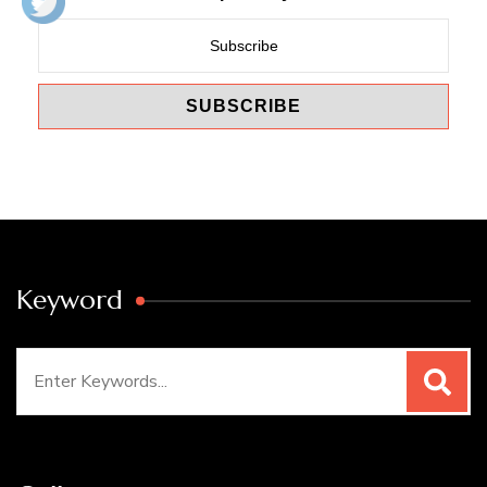
Keyword
Search
for: