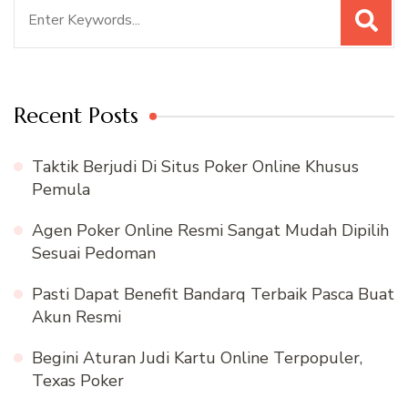
Search
for:
Recent Posts
Taktik Berjudi Di Situs Poker Online Khusus
Pemula
Agen Poker Online Resmi Sangat Mudah Dipilih
Sesuai Pedoman
Pasti Dapat Benefit Bandarq Terbaik Pasca Buat
Akun Resmi
Begini Aturan Judi Kartu Online Terpopuler,
Texas Poker