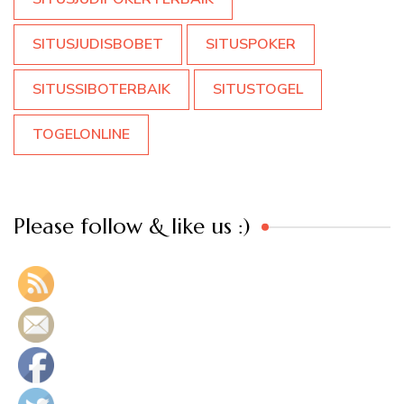
SITUSJUDISBOBET
SITUSPOKER
SITUSSIBOTERBAIK
SITUSTOGEL
TOGELONLINE
Please follow & like us :)