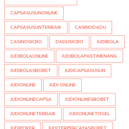
CAPSASUSUNONLINE
CAPSASUSUNTERBAIK
CASINODADU
CASINOSICBO
DADUSICBO
JUDIBOLA
JUDIBOLAONLINE
JUDIBOLAPASTIMENANG
JUDIBOLASBOBET
JUDICAPSASUSUN
JUDIONLINE
JUDI ONLINE
JUDIONLINECAPSA
JUDIONLINESBOBET
JUDIONLINETERBAIK
JUDIONLINETOGEL
JUDIPOKER
JUDITERPERCAYASBOBET