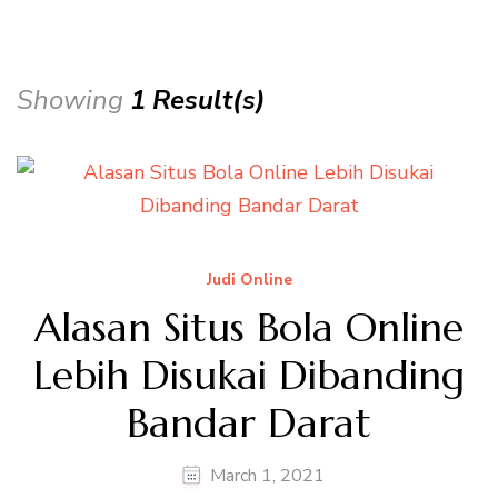
Showing
1 Result(s)
Judi Online
Alasan Situs Bola Online
Lebih Disukai Dibanding
Bandar Darat
March 1, 2021