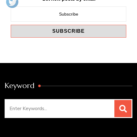
Keyword
Search
for: