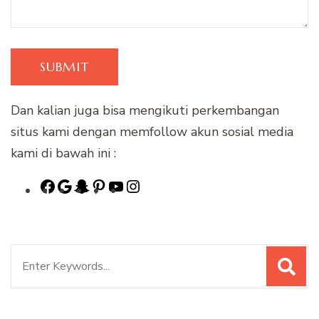
Dan kalian juga bisa mengikuti perkembangan
situs kami dengan memfollow akun sosial media
kami di bawah ini :
Facebook
Google
Snapchat
Pinterest
YouTube
Instagram
Search
for: