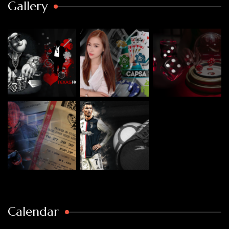
Gallery
Calendar